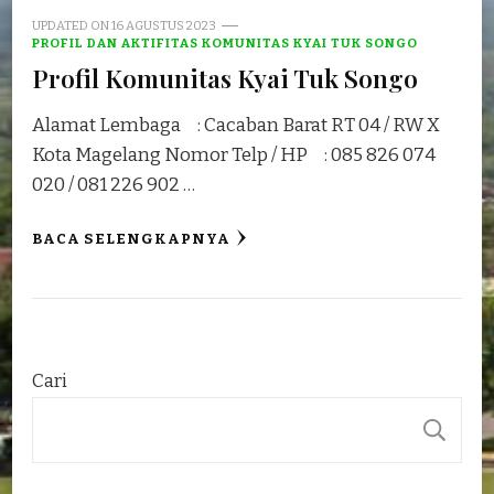
UPDATED ON
16 AGUSTUS 2023
PROFIL DAN AKTIFITAS KOMUNITAS KYAI TUK SONGO
Profil Komunitas Kyai Tuk Songo
Alamat Lembaga : Cacaban Barat RT 04 / RW X
Kota Magelang Nomor Telp / HP : 085 826 074
020 / 081 226 902 …
BACA SELENGKAPNYA
Cari
C