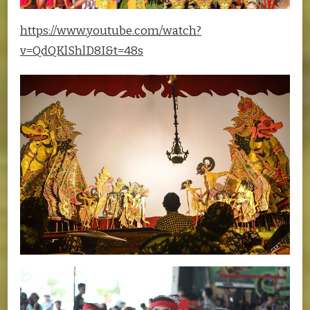
https://www.youtube.com/watch?
v=QdQKlShlD8I&t=48s